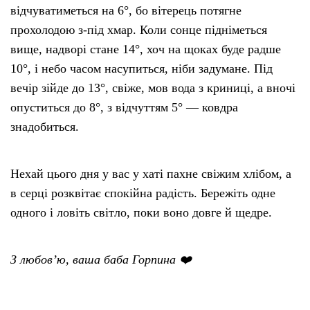
відчуватиметься на 6°, бо вітерець потягне
прохолодою з-під хмар. Коли сонце підніметься
вище, надворі стане 14°, хоч на щоках буде радше
10°, і небо часом насупиться, ніби задумане. Під
вечір зійде до 13°, свіже, мов вода з криниці, а вночі
опуститься до 8°, з відчуттям 5° — ковдра
знадобиться.
Нехай цього дня у вас у хаті пахне свіжим хлібом, а
в серці розквітає спокійна радість. Бережіть одне
одного і ловіть світло, поки воно довге й щедре.
З любов’ю, ваша баба Горпина ❤️