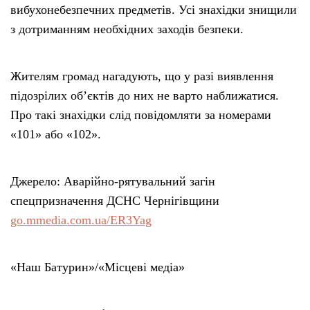
вибухонебезпечних предметів. Усі знахідки знищили
з дотриманням необхідних заходів безпеки.
Жителям громад нагадують, що у разі виявлення
підозрілих об’єктів до них не варто наближатися.
Про такі знахідки слід повідомляти за номерами
«101» або «102».
Джерело: Аварійно-рятувальний загін
спецпризначення ДСНС Чернігівщини
go.mmedia.com.ua/ER3Yag
«Наш Батурин»/«Місцеві медіа»