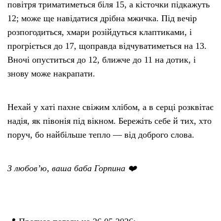
повітря триматиметься біля 15, а кісточки підкажуть
12; може ще навідатися дрібна мжичка. Під вечір
розпогодиться, хмари розійдуться клаптиками, і
прогріється до 17, щоправда відчуватиметься на 13.
Вночі опуститься до 12, ближче до 11 на дотик, і
знову може накрапати.
Нехай у хаті пахне свіжим хлібом, а в серці розквітає
надія, як півонія під вікном. Бережіть себе й тих, хто
поруч, бо найбільше тепло — від доброго слова.
З любов’ю, ваша баба Горпина ❤️