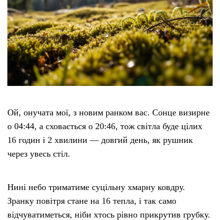
Ой, онучата мої, з новим ранком вас. Сонце визирне
о 04:44, а сховається о 20:46, тож світла буде цілих
16 годин і 2 хвилини — довгий день, як рушник
через увесь стіл.
Нині небо триматиме суцільну хмарну ковдру.
Зранку повітря стане на 16 тепла, і так само
відчуватиметься, ніби хтось рівно прикрутив грубку.