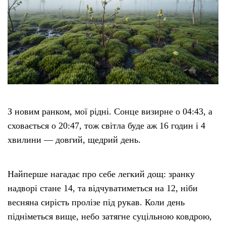
З новим ранком, мої рідні. Сонце визирне о 04:43, а
сховається о 20:47, тож світла буде аж 16 годин і 4
хвилини — довгий, щедрий день.
Найперше нагадає про себе легкий дощ: зранку
надворі стане 14, та відчуватиметься на 12, ніби
весняна сирість пролізе під рукав. Коли день
підніметься вище, небо затягне суцільною ковдрою,