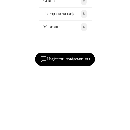
Освіта
9
Ресторани та кафе
8
Магазини
6
Ділися важливим, став запитання, обговорюй з
редакцією!
Надіслати повідомлення
Наш
Батурин
Написати нам