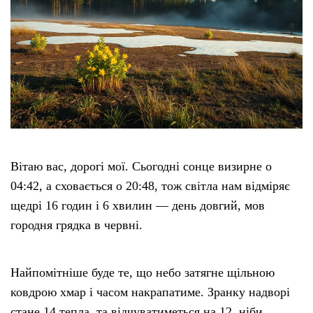
Вітаю вас, дорогі мої. Сьогодні сонце визирне о
04:42, а сховається о 20:48, тож світла нам відміряє
щедрі 16 годин і 6 хвилин — день довгий, мов
городня грядка в червні.
Найпомітніше буде те, що небо затягне щільною
ковдрою хмар і часом накрапатиме. Зранку надворі
стане 14 тепла, та відчуватиметься на 12, ніби