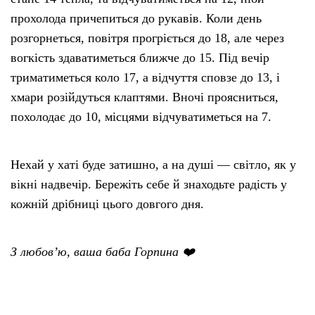
прохолода причепиться до рукавів. Коли день
розгорнеться, повітря прогріється до 18, але через
вогкість здаватиметься ближче до 15. Під вечір
триматиметься коло 17, а відчуття сповзе до 13, і
хмари розійдуться клаптями. Вночі проясниться,
похолодає до 10, місцями відчуватиметься на 7.
Нехай у хаті буде затишно, а на душі — світло, як у
вікні надвечір. Бережіть себе й знаходьте радість у
кожній дрібниці цього довгого дня.
З любов’ю, ваша баба Горпина ❤️