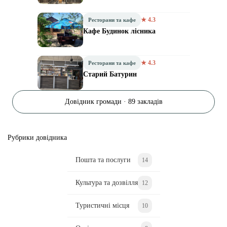
★ 4.3
Ресторани та кафе
Кафе Будинок лiсника
★ 4.3
Ресторани та кафе
Старий Батурин
Довідник громади · 89 закладів
Рубрики довідника
Пошта та послуги
14
Культура та дозвілля
12
Туристичні місця
10