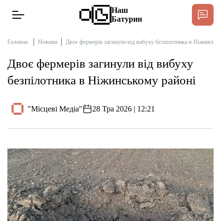
Наш
Батурин
Головна
Новини
Двоє фермерів загинули від вибуху безпілотника в Ніжинсько
Двоє фермерів загинули від вибуху
Новини
безпілотника в Ніжинському районі
Інтерв’ю
"Місцеві Медіа"
28 Тра 2026 | 12:21
Тексти
Публікації
Довідник
Редакційна політика