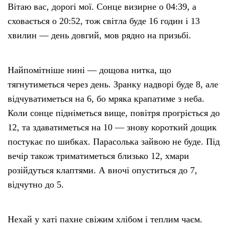
Вітаю вас, дорогі мої. Сонце визирне о 04:39, а
сховається о 20:52, тож світла буде 16 годин і 13
хвилин — день довгий, мов рядно на призьбі.
Найпомітніше нині — дощова нитка, що
тягнутиметься через день. Зранку надворі буде 8, але
відчуватиметься на 6, бо мряка крапатиме з неба.
Коли сонце підніметься вище, повітря прогріється до
12, та здаватиметься на 10 — знову короткий дощик
постукає по шибках. Парасолька зайвою не буде. Під
вечір також триматиметься близько 12, хмари
розійдуться клаптями. А вночі опуститься до 7,
відчутно до 5.
Нехай у хаті пахне свіжим хлібом і теплим чаєм.