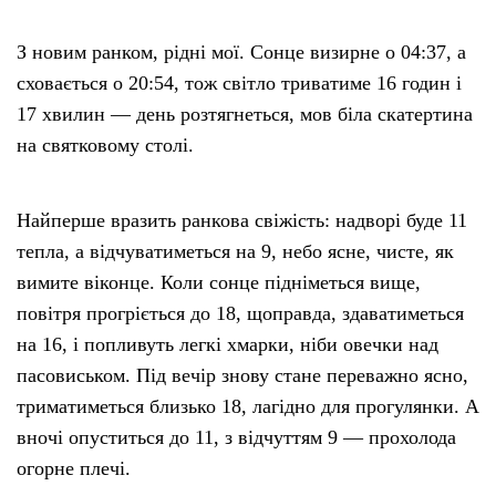
З новим ранком, рідні мої. Сонце визирне о 04:37, а
сховається о 20:54, тож світло триватиме 16 годин і
17 хвилин — день розтягнеться, мов біла скатертина
на святковому столі.
Найперше вразить ранкова свіжість: надворі буде 11
тепла, а відчуватиметься на 9, небо ясне, чисте, як
вимите віконце. Коли сонце підніметься вище,
повітря прогріється до 18, щоправда, здаватиметься
на 16, і попливуть легкі хмарки, ніби овечки над
пасовиськом. Під вечір знову стане переважно ясно,
триматиметься близько 18, лагідно для прогулянки. А
вночі опуститься до 11, з відчуттям 9 — прохолода
огорне плечі.