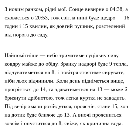
З новим ранком, рідні мої. Сонце визирне о 04:38, а
сховається о 20:53, тож світла нині буде щедро — 16
годин і 15 хвилин, як довгий рушник, розстелений
від порога до саду.
Найпомітніше — небо триматиме суцільну сиву
ковдру майже до обіду. Зранку надворі буде 9 тепла,
відчуватиметься на 8, і повітря стоятиме сирувате,
ніби льох відчинили. Коли день підніметься вище,
прогріється до 14, та здаватиметься на 13 — може й
бризнути дрібнотою, тож легка куртка не завадить.
Під вечір хмари розійдуться, проясніє, стане 15, хоч
на дотик буде ближче до 13. А вночі проясниться
зовсім і опуститься до 8, свіже, як кринична вода.