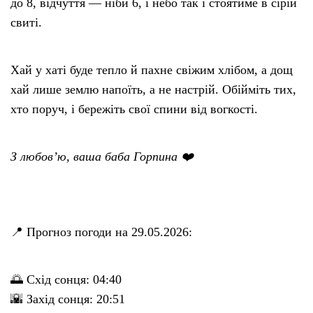
до 8, відчуття — ніби 6, і небо так і стоятиме в сірій
свиті.
Хай у хаті буде тепло й пахне свіжим хлібом, а дощ
хай лише землю напоїть, а не настрій. Обійміть тих,
хто поруч, і бережіть свої спини від вогкості.
З любов’ю, ваша баба Горпина ❤️
📍 Прогноз погоди на 29.05.2026:
🌅 Схід сонця: 04:40
🌇 Захід сонця: 20:51