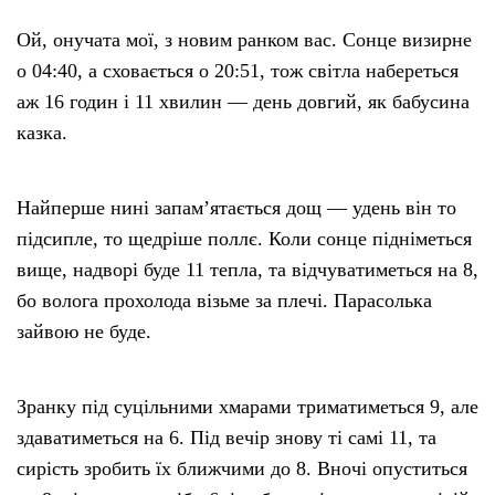
Ой, онучата мої, з новим ранком вас. Сонце визирне
о 04:40, а сховається о 20:51, тож світла набереться
аж 16 годин і 11 хвилин — день довгий, як бабусина
казка.
Найперше нині запам’ятається дощ — удень він то
підсипле, то щедріше поллє. Коли сонце підніметься
вище, надворі буде 11 тепла, та відчуватиметься на 8,
бо волога прохолода візьме за плечі. Парасолька
зайвою не буде.
Зранку під суцільними хмарами триматиметься 9, але
здаватиметься на 6. Під вечір знову ті самі 11, та
сирість зробить їх ближчими до 8. Вночі опуститься