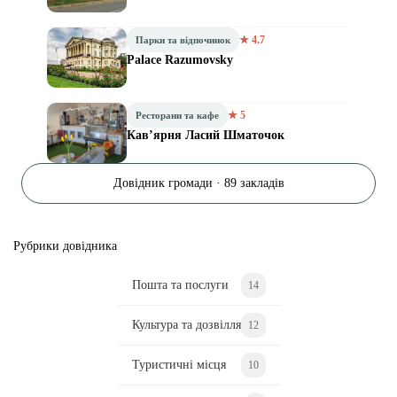
★ 4.7
Парки та відпочинок
Palace Razumovsky
★ 5
Ресторани та кафе
Кавʼярня Ласий Шматочок
Довідник громади · 89 закладів
Рубрики довідника
Пошта та послуги
14
Культура та дозвілля
12
Туристичні місця
10