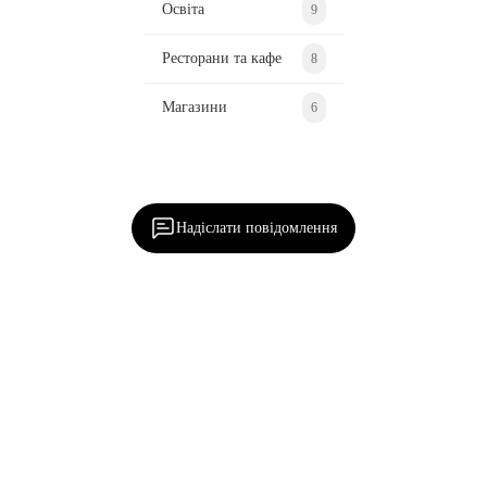
Освіта
9
Ресторани та кафе
8
Магазини
6
Ділися важливим, став запитання, обговорюй з
редакцією!
Надіслати повідомлення
Наш
Батурин
Написати нам