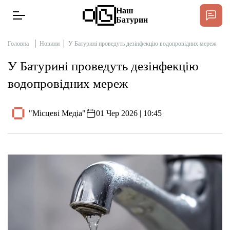
Наш
Батурин
Головна
Новини
У Батурині проведуть дезінфекцію водопровідних мереж
У Батурині проведуть дезінфекцію
Новини
водопровідних мереж
Інтерв’ю
"Місцеві Медіа"
01 Чер 2026 | 10:45
Тексти
Публікації
Довідник
Редакційна політика