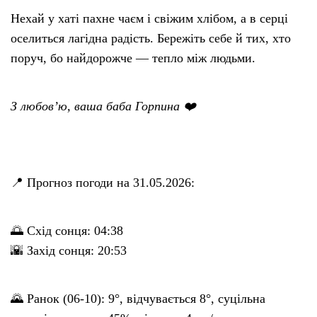
Нехай у хаті пахне чаєм і свіжим хлібом, а в серці
оселиться лагідна радість. Бережіть себе й тих, хто
поруч, бо найдорожче — тепло між людьми.
З любов’ю, ваша баба Горпина ❤️
📍 Прогноз погоди на 31.05.2026:
🌅 Схід сонця: 04:38
🌇 Захід сонця: 20:53
🌄 Ранок (06-10): 9°, відчувається 8°, суцільна